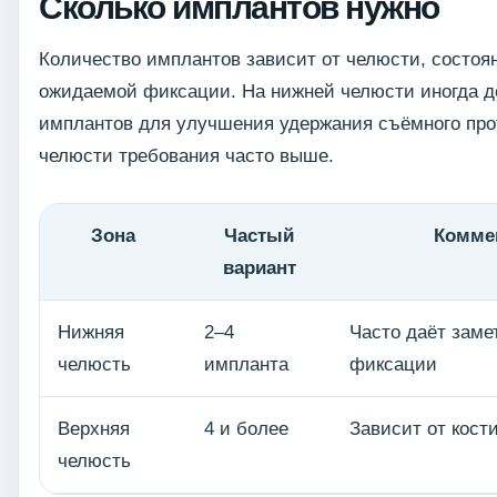
Сколько имплантов нужно
Количество имплантов зависит от челюсти, состоян
ожидаемой фиксации. На нижней челюсти иногда д
имплантов для улучшения удержания съёмного про
челюсти требования часто выше.
Зона
Частый
Комме
вариант
Нижняя
2–4
Часто даёт заме
челюсть
импланта
фиксации
Верхняя
4 и более
Зависит от кост
челюсть